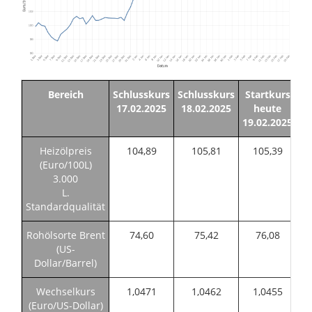
Bereich
Schlusskurs
Schlusskurs
Startkurs
Ve
17.02.2025
18.02.2025
heute
z
19.02.2025
Heizölpreis
104,89
105,81
105,39
(Euro/100L)
3.000
L.
Standardqualität
Rohölsorte Brent
74,60
75,42
76,08
(US-
Dollar/Barrel)
Wechselkurs
1,0471
1,0462
1,0455
(Euro/US-Dollar)